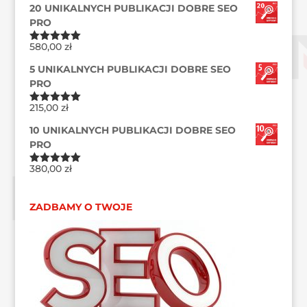
20 UNIKALNYCH PUBLIKACJI DOBRE SEO
PRO
580,00
zł
Oceniono
5.00
na 5
5 UNIKALNYCH PUBLIKACJI DOBRE SEO
PRO
215,00
zł
Oceniono
5.00
na 5
10 UNIKALNYCH PUBLIKACJI DOBRE SEO
PRO
380,00
zł
Oceniono
5.00
na 5
ZADBAMY O TWOJE